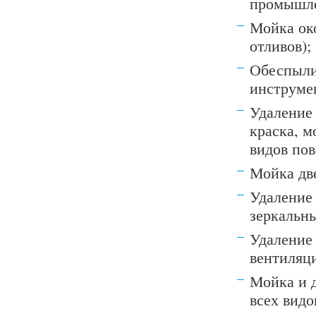
промышле
Мойка око
отливов);
Обеспыли
инструме
Удаление 
краска, м
видов пов
Мойка дв
Удаление
зеркальн
Удаление 
вентиляц
Мойка и 
всех видо