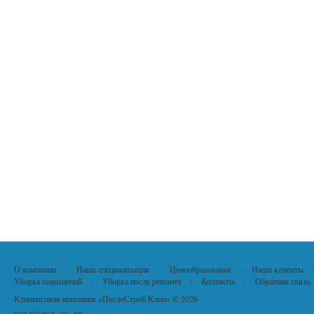
О компании
:
Наша специализация
:
Ценообразование
:
Наши клиенты
Уборка помещений
:
Уборка после ремонта
:
Контакты
:
Обратная связь
Клининговая компания «ПослеСтрой Клин» © 2026