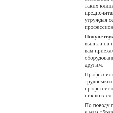
таких клин
предпочита
утруждая се
профессион
Почувству
вылила на п
вам приеха
оборудован
другим.
Профессио
трудоёмких
профессион
никаких сл
По поводу 
к нам обра