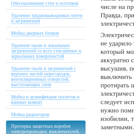
Обеспыливание стен и потолков
числе на п
Правда, пр
Удаление трудновыводимых пятен
и загрязнений
электричес
Мойка дверных блоков
Электричес
не ударило 
Удаление пыли и локальных
который мо
загрязнений со всех стеклянных и
зеркальных поверхностей
аккуратно 
высушив, п
Удаление пыли и загрязнений с
верхних частей перегородок,
выключить 
вентиляционных отверстий,
протирать щ
выступающих элем
электричест
Мойка и дезинфекция туалетов и
следует ис
ванных комнат
нужно помн
Мойка радиаторов
изобилии, 
заметными
Протирка защитных коробов
электропроводки, выключателей,