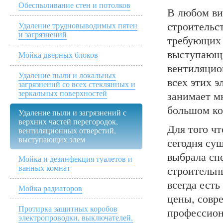
Обеспыливание стен и потолков
В любом ви
строительс
Удаление трудновыводимых пятен
и загрязнений
требующих 
выступающи
Мойка дверных блоков
вентиляцио
Удаление пыли и локальных
всех этих 
загрязнений со всех стеклянных и
зеркальных поверхностей
занимает м
большом ко
Удаление пыли и загрязнений с
верхних частей перегородок,
Для того ч
вентиляционных отверстий,
выступающих элем
сегодня су
выбрала сп
Мойка и дезинфекция туалетов и
ванных комнат
строительн
всегда ест
Мойка радиаторов
цены, совр
Протирка защитных коробов
профессион
электропроводки, выключателей,